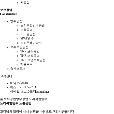
자료실
보유공법
Construction
방수공법
노리복합방수공법
노출공법
비노출공법
SPAP방수
노리우레아방수
보수보강공법
TNR 보수공법
TNR 보강공법
TNR 표면보수공법
제품목록
층간소음재
고객센터
055) 355-9704
팩스: 055) 355-9703
이메일: ksca1043@hanmail.net
홈
보유공법
방수공법
노리복합방수
노리복합방수 노출공법
고객님의 입장에 서서 신뢰를 바탕으로 책임시공합니다