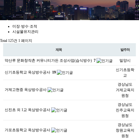
미장·방수·조적
시설물유지관리
Total 125건
1 페이지
제목
발주처
약산루 문화창작촌 커뮤니티가든 조성사업(습식방수)
7
밀양시
신기초등학
신기초등학교 옥상방수공사
19
교
경상남도
거제고현중 옥상방수공사
거제교육지
원청
경상남도
신진초 외 1교 옥상방수공사
진주교육지
원청
경상남도
가포초등학교 옥상방수공사
창원교육지
원청