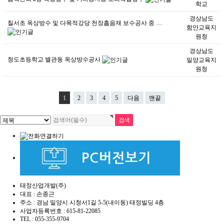
학교
경상남도
칠서초 옥상방수 및 다목적강당 천장흡음재 보수공사 중 …
함안교육지
원청
경상남도
청도초등학교 별관동 옥상방수공사
밀양교육지
원청
1
2
3
4
5
다음
맨끝
태정산업개발(주)
대표 : 손종근
주소 : 경남 밀양시 시청서1길 5-5(내이동) 태정빌딩 4층
사업자등록번호 : 615-81-22085
TEL : 055-355-9704