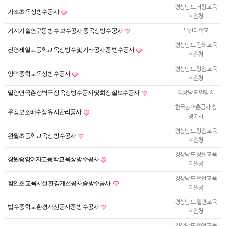
경상남도 거창교육
가조초 옥상방수공사
지원청
기계기술연구동 방수 보수공사 중 옥상방수공사
부산대학교
경상남도 김해교육
진영제일고등학교 옥상방수 및 기타공사 중 방수공사
지원청
경상남도 창원교육
양덕중학교 옥상방수공사
지원청
밀양연극촌 성벽극장 옥상방수공사 및 화장실보수공사
경상남도 밀양시
한국농어촌공사 창
우강보조배수장 유지관리공사
녕지사
경상남도 창원교육
완월초등학교 옥상방수공사
지원청
경상남도 창원교육
창원중앙여자고등학교 옥상 방수공사
지원청
경상남도 함안교육
함안초 교육시설 환경개선공사중 방수공사
지원청
경상남도 함안교육
법수중학교 환경개선공사중 방수공사
지원청