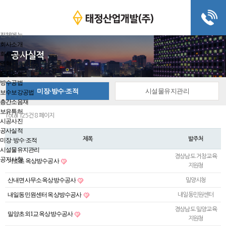
전체메뉴
회사소개
회사소개
공사실적
연혁
오시는길
방수공법
미장·방수·조적
시설물유지관리
보수보강공법
층간소음재
보유특허
Total 125건
8 페이지
시공사진
공사실적
제목
발주처
미장·방수·조적
시설물유지관리
경상남도 거창교육
공지사항
가조초 옥상방수공사
지원청
산내면사무소 옥상방수공사
밀양시청
내일동민원센터 옥상방수공사
내일동민원센터
경상남도 밀양교육
밀양초외1교 옥상방수공사
지원청